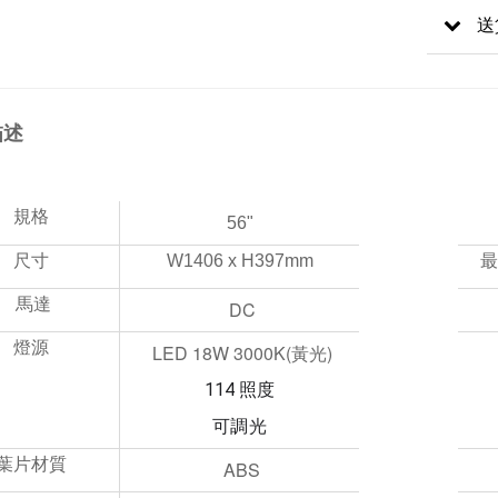
送
描述
規格
56"
尺寸
W1406 x H397mm
最
 馬達
DC
燈源
LED 18W 3000K(黃光)
114 照度
可調光
葉片
材質
ABS