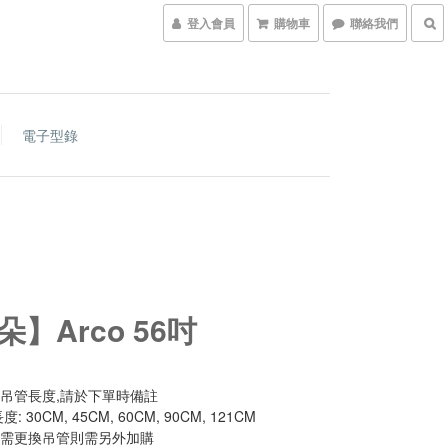
登入會員
購物車
聯絡我們
電子型錄
朵】Arco 56吋
換吊管長度,請於下單時備註
長度: 30CM, 45CM, 60CM, 90CM, 121CM
如需更換吊管則需另外加購