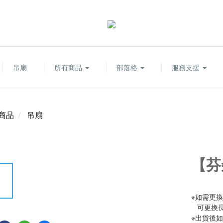
吊扇
所有商品
部落格
服務支援
商品
吊扇
【芬
※如需更
   可更換
※出貨後