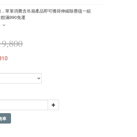
類，單筆消費含吊扇產品即可獲得伸縮除塵毯一組
館滿990免運
多
9,800
810
物車